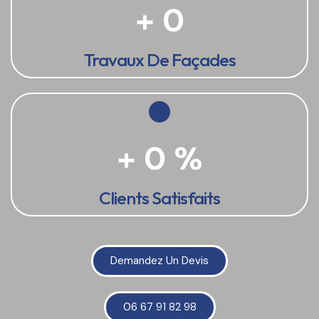
+
0
Travaux De Façades
+
0
%
Clients Satisfaits
Demandez Un Devis
06 67 91 82 98