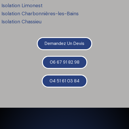
Isolation
Limonest
Isolation
Charbonnières-les-Bains
Isolation
Chassieu
Demandez Un Devis
06 67 91 82 98
04 51 61 03 84