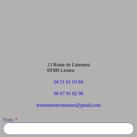
13 Route de Limonest
69380 Lissieu
04 51 61 03 84
06 67 91 82 98
lestoitureslyonnaises@gmail.com
Nom