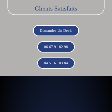
Clients Satisfaits
Demandez Un Devis
06 67 91 82 98
04 51 61 03 84