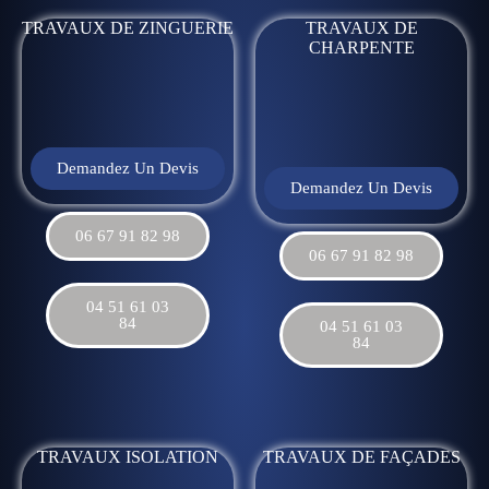
TRAVAUX DE ZINGUERIE
TRAVAUX DE
CHARPENTE
Demandez Un Devis
Demandez Un Devis
06 67 91 82 98
06 67 91 82 98
04 51 61 03
84
04 51 61 03
84
TRAVAUX ISOLATION
TRAVAUX DE FAÇADES