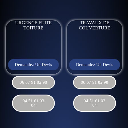
URGENCE FUITE
TRAVAUX DE
TOITURE
COUVERTURE
Demandez Un Devis
Demandez Un Devis
06 67 91 82 98
06 67 91 82 98
04 51 61 03
04 51 61 03
84
84