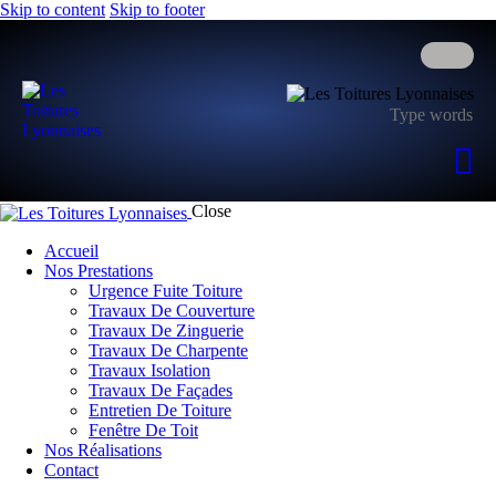
Skip to content
Skip to footer
Close
Accueil
Nos Prestations
Urgence Fuite Toiture
Travaux De Couverture
Travaux De Zinguerie
Travaux De Charpente
Travaux Isolation
Travaux De Façades
Entretien De Toiture
Fenêtre De Toit
Nos Réalisations
Contact