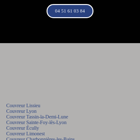
04 51 61 03 84
Couvreur Lissieu
Couvreur Lyon
Couvreur Tassin-la-Demi-Lune
Couvreur Sainte-Foy-lès-Lyon
Couvreur Écully
Couvreur Limonest
Couvreur Charbonnières-les-Bains