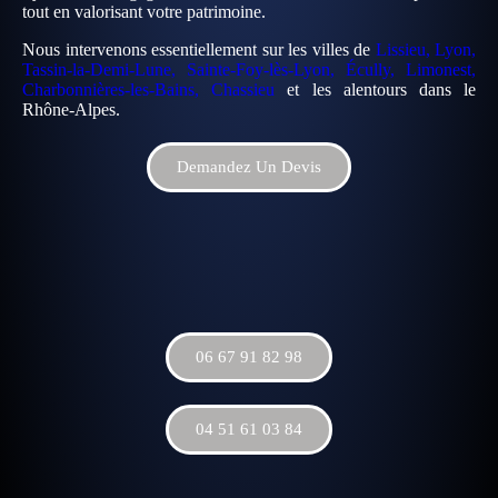
tout en valorisant votre patrimoine.
Nous intervenons essentiellement sur les villes de
Lissieu, Lyon,
Tassin-la-Demi-Lune, Sainte-Foy-lès-Lyon, Écully, Limonest,
Charbonnières-les-Bains, Chassieu
et les alentours dans le
Rhône-Alpes.
Demandez Un Devis
06 67 91 82 98
04 51 61 03 84